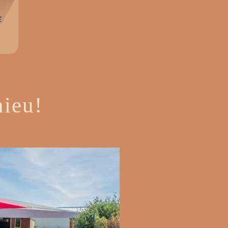
nieu!