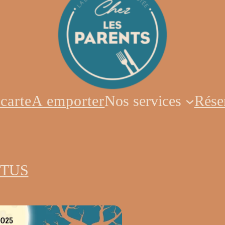
Nos services
Rése
carte
A emporter
CTUS