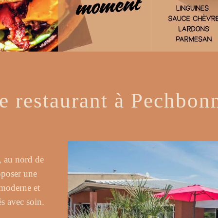
e restaurant à Pechbon
, au nord de
oposer une
 moderne et
és avec soin.